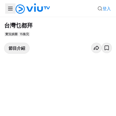
登入
台灣乜都拜
實況娛樂
15集完
節目介紹