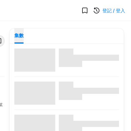
登記
/
登入
集數
某