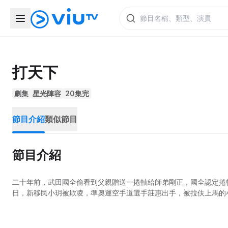
打天下
劇集
星光陣容
20集完
節目介紹
類似節目
節目介紹
二十年前，武田國全偷看到父親贈送一捲軸給師弟剛正，國全認定捲
日，新移民小玥被欺凌，準奧運空手道選手莊惠出手，被拉伕上馬的小