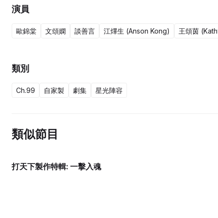
演員
歐錦棠
文頌嫻
談善言
江熚生 (Anson Kong)
王頌茵 (Kath
類別
Ch.99
自家製
劇集
星光陣容
類似節目
打天下製作特輯: 一擊入魂