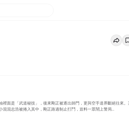
軸裡面是「武道秘技」，後來剛正被逐出師門，更與空手道界斷絕往來。
混混志浩被捲入其中，剛正路過制止打鬥，豈料一眾鬧上警局...