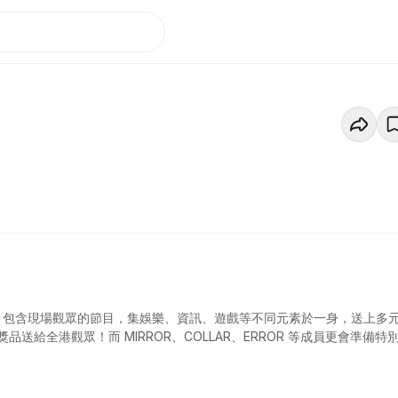
時直節播節目，包含現場觀眾的節目，集娛樂、資訊、遊戲等不同元素於一身，送上多
給全港觀眾！而 MIRROR、COLLAR、ERROR 等成員更會準備特