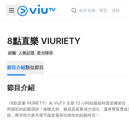
8點直樂 VIURIETY
綜藝
人氣話題
星光陣容
節目介紹
類似節目
節目介紹
《8點直樂 VIURIETY》為 ViuTV 全新 1.5 小時綜藝延
而精彩的綜藝環節！每晚主持、藝員及嘉賓傾力演出，還有豐富獎金獎品送
節，務求與大家共渡可能是最有玩味性的綜藝時光！