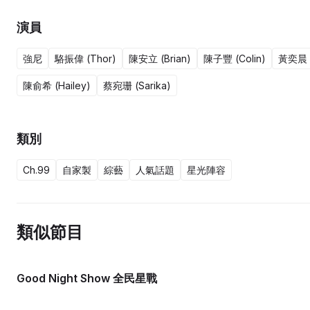
演員
強尼
駱振偉 (Thor)
陳安立 (Brian)
陳子豐 (Colin)
黃奕晨 (
陳俞希 (Hailey)
蔡宛珊 (Sarika)
類別
Ch.99
自家製
綜藝
人氣話題
星光陣容
類似節目
Good Night Show 全民星戰