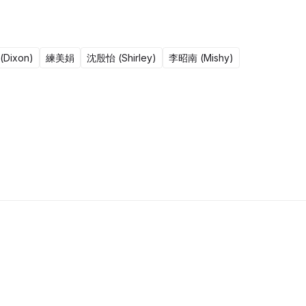
Dixon)
練美娟
沈殷怡 (Shirley)
李昭南 (Mishy)
51