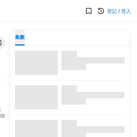
登記
/
登入
集數
元
別環