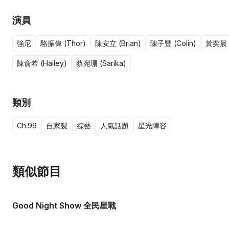
演員
強尼
駱振偉 (Thor)
陳安立 (Brian)
陳子豐 (Colin)
黃奕晨 (
陳俞希 (Hailey)
蔡宛珊 (Sarika)
類別
Ch.99
自家製
綜藝
人氣話題
星光陣容
類似節目
Good Night Show 全民星戰