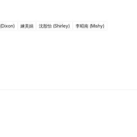
Dixon)
練美娟
沈殷怡 (Shirley)
李昭南 (Mishy)
51