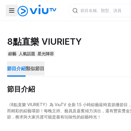
8點直樂 VIURIETY
綜藝
人氣話題
星光陣容
節目介紹
類似節目
節目介紹
《8點直樂 VIURIETY》為 ViuTV 全新 1.5 小時綜藝延
而精彩的綜藝環節！每晚主持、藝員及嘉賓傾力演出，還有豐富獎金獎品送
節，務求與大家共渡可能是最有玩味性的綜藝時光！