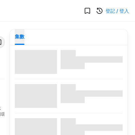
登記
/
登入
集數
元
別環