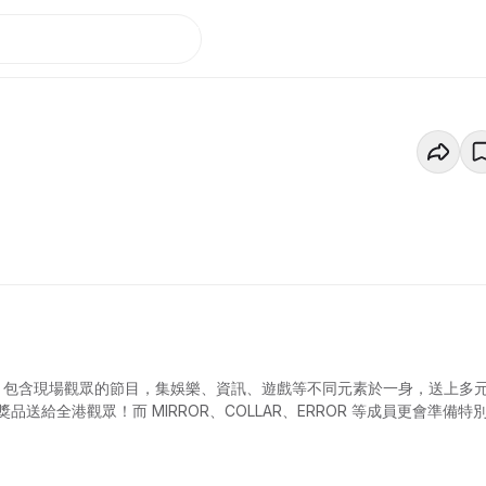
時直節播節目，包含現場觀眾的節目，集娛樂、資訊、遊戲等不同元素於一身，送上多
給全港觀眾！而 MIRROR、COLLAR、ERROR 等成員更會準備特