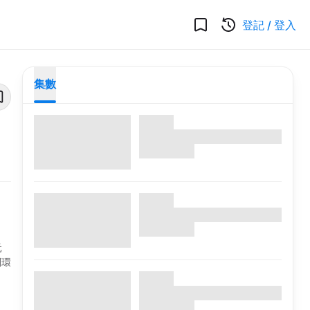
登記
/
登入
集數
元
別環