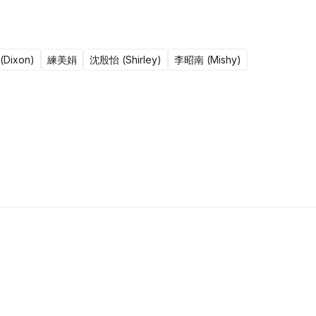
Dixon)
練美娟
沈殷怡 (Shirley)
李昭南 (Mishy)
51