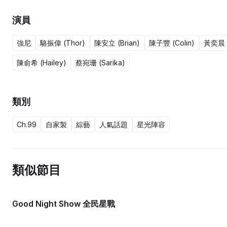
演員
強尼
駱振偉 (Thor)
陳安立 (Brian)
陳子豐 (Colin)
黃奕晨 (
陳俞希 (Hailey)
蔡宛珊 (Sarika)
類別
Ch.99
自家製
綜藝
人氣話題
星光陣容
類似節目
Good Night Show 全民星戰