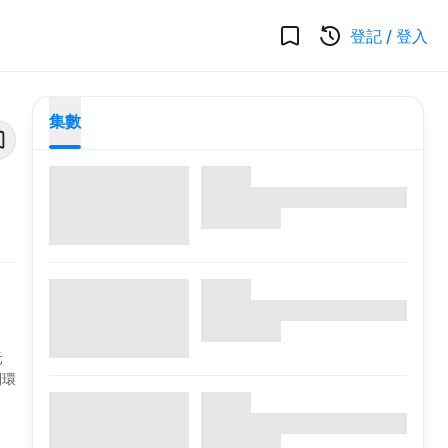
登記
/
登入
集數
元
別環