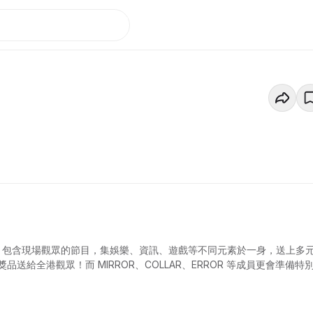
時直節播節目，包含現場觀眾的節目，集娛樂、資訊、遊戲等不同元素於一身，送上多
給全港觀眾！而 MIRROR、COLLAR、ERROR 等成員更會準備特