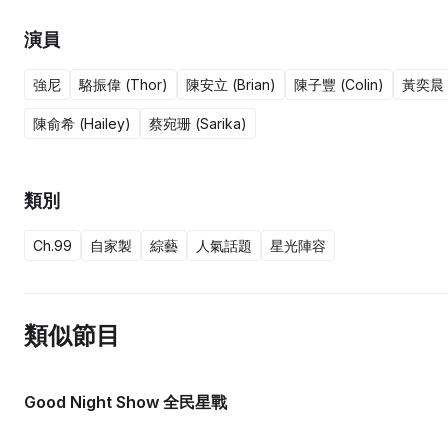
演員
強尼
駱振偉 (Thor)
陳安立 (Brian)
陳子豐 (Colin)
黃奕晨 (
陳俞希 (Hailey)
蔡宛珊 (Sarika)
類別
Ch.99
自家製
綜藝
人氣話題
星光陣容
類似節目
Good Night Show 全民星戰