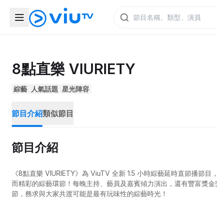
8點直樂 VIURIETY
綜藝
人氣話題
星光陣容
節目介紹
類似節目
節目介紹
《8點直樂 VIURIETY》為 ViuTV 全新 1.5 小時綜藝延
而精彩的綜藝環節！每晚主持、藝員及嘉賓傾力演出，還有豐富獎金獎品送
節，務求與大家共渡可能是最有玩味性的綜藝時光！