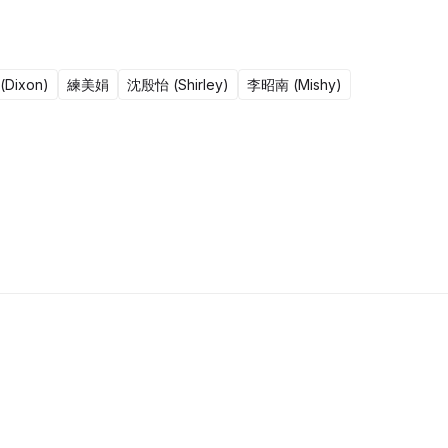
Dixon)
練美娟
沈殷怡 (Shirley)
李昭南 (Mishy)
51