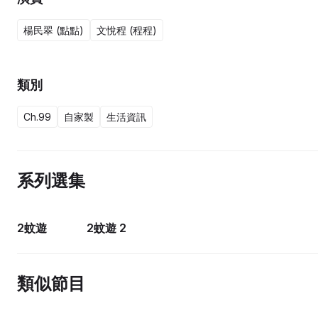
楊民翠 (點點)
文悅程 (程程)
類別
Ch.99
自家製
生活資訊
系列選集
20集完
20集完
2蚊遊
2蚊遊 2
類似節目