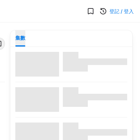
登記
/
登入
集數