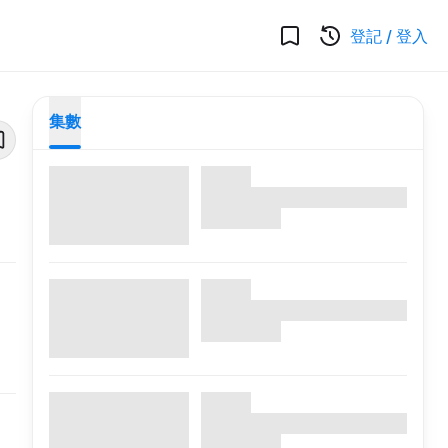
登記
/
登入
集數