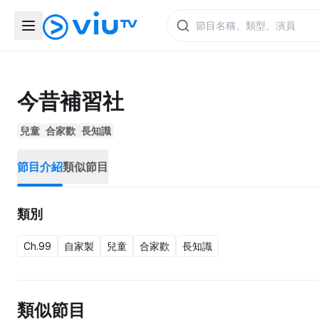
今昔補習社
兒童
合家歡
長知識
節目介紹
類似節目
類別
Ch.99
自家製
兒童
合家歡
長知識
類似節目