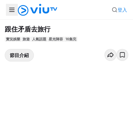
登入
跟住矛盾去旅行
實況娛樂
旅遊
人氣話題
星光陣容
16集完
節目介紹