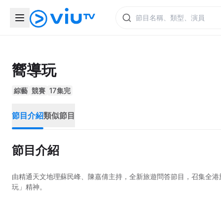
嚮導玩
綜藝
競賽
17集完
節目介紹
類似節目
節目介紹
由精通天文地理蘇民峰、陳嘉倩主持，全新旅遊問答節目，召集全港
玩」精神。