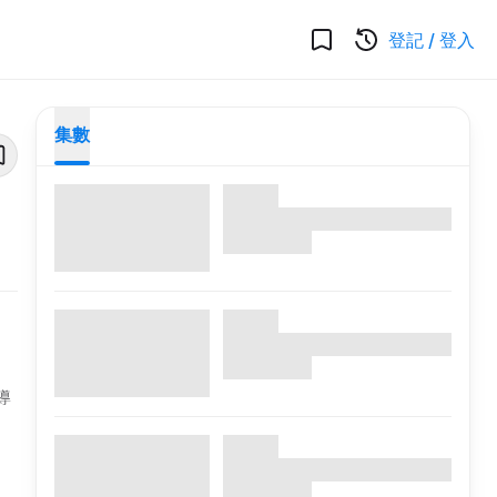
登記
/
登入
集數
導