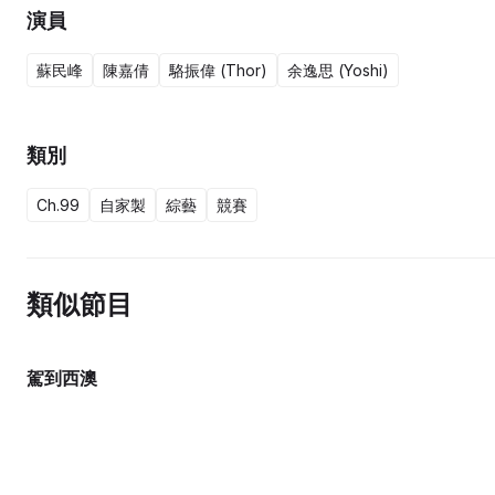
演員
蘇民峰
陳嘉倩
駱振偉 (Thor)
余逸思 (Yoshi)
類別
Ch.99
自家製
綜藝
競賽
類似節目
駕到西澳