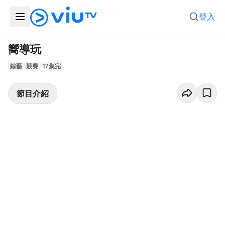
登入
嚮導玩
綜藝
競賽
17集完
節目介紹