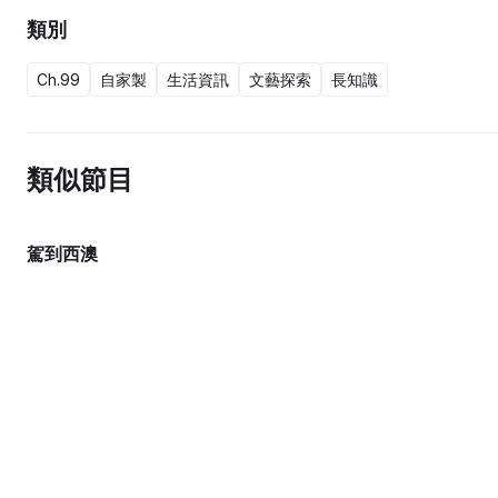
類別
Ch.99
自家製
生活資訊
文藝探索
長知識
類似節目
駕到西澳