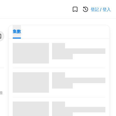
登記
/
登入
集數
但