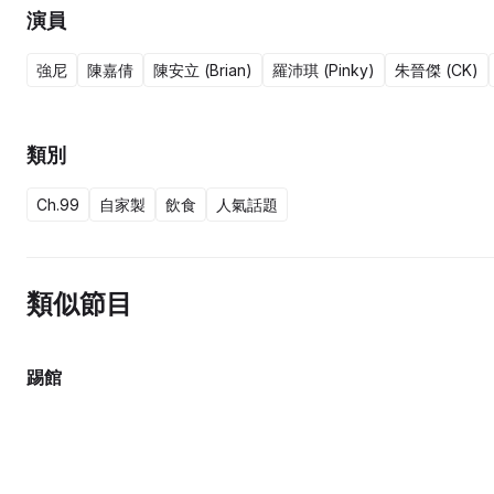
演員
強尼
陳嘉倩
陳安立 (Brian)
羅沛琪 (Pinky)
朱晉傑 (CK)
類別
Ch.99
自家製
飲食
人氣話題
類似節目
踢館