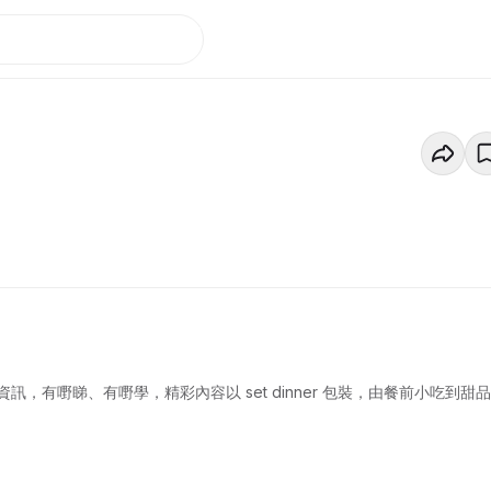
有嘢睇、有嘢學，精彩內容以 set dinner 包裝，由餐前小吃到甜