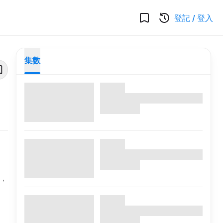
登記
/
登入
集數
品，