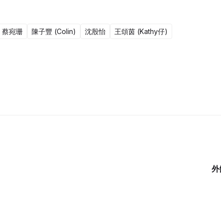
蔡宛珊
陳子豐 (Colin)
沈殷怡
王頌茵 (Kathy仔)
15集完
外