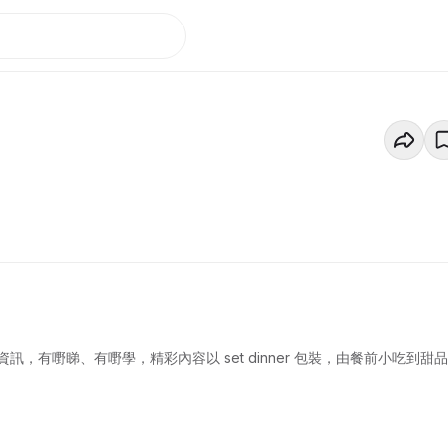
有嘢睇、有嘢學，精彩內容以 set dinner 包裝，由餐前小吃到甜