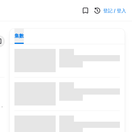
登記
/
登入
集數
品，