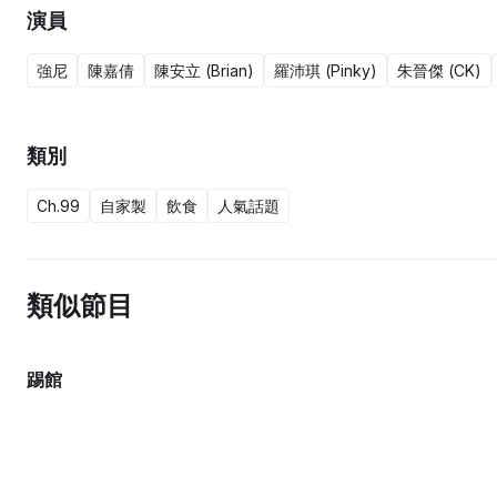
演員
強尼
陳嘉倩
陳安立 (Brian)
羅沛琪 (Pinky)
朱晉傑 (CK)
類別
Ch.99
自家製
飲食
人氣話題
類似節目
踢館