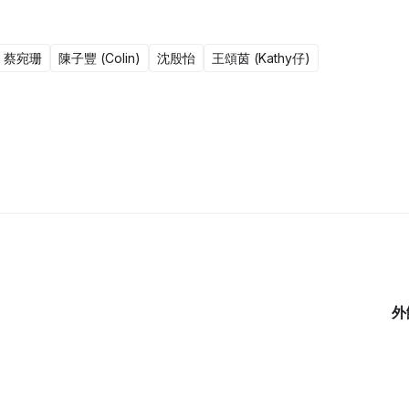
蔡宛珊
陳子豐 (Colin)
沈殷怡
王頌茵 (Kathy仔)
15集完
外