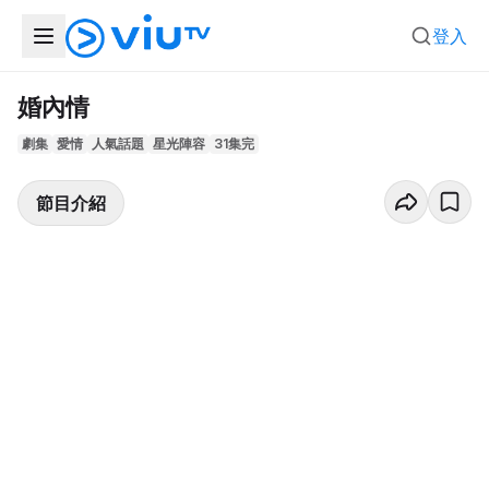
登入
婚內情
劇集
愛情
人氣話題
星光陣容
31集完
節目介紹