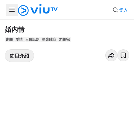
登入
婚內情
劇集
愛情
人氣話題
星光陣容
31集完
節目介紹