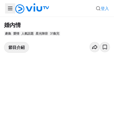
登入
婚內情
劇集
愛情
人氣話題
星光陣容
31集完
節目介紹