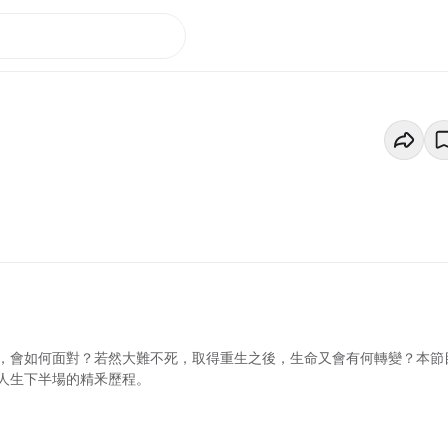
，會如何面對？若然大難不死，取得重生之後，生命又會有何轉變？本節
人生下半場的精釆歷程。