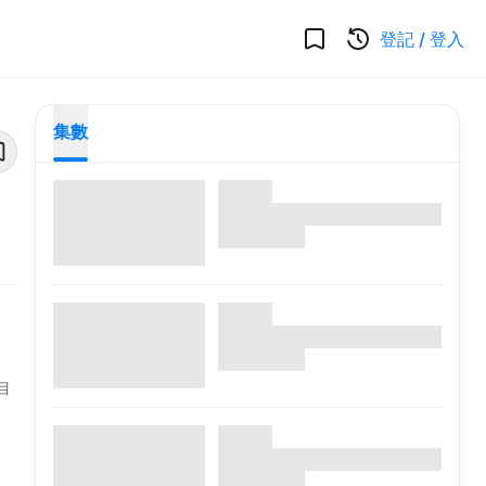
登記
/
登入
集數
目