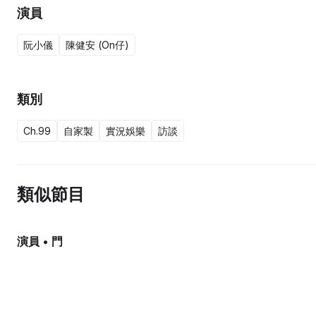
演員
阮小儀
陳健安 (On仔)
類別
Ch.99
自家製
實況娛樂
訪談
類似節目
演員 • 門