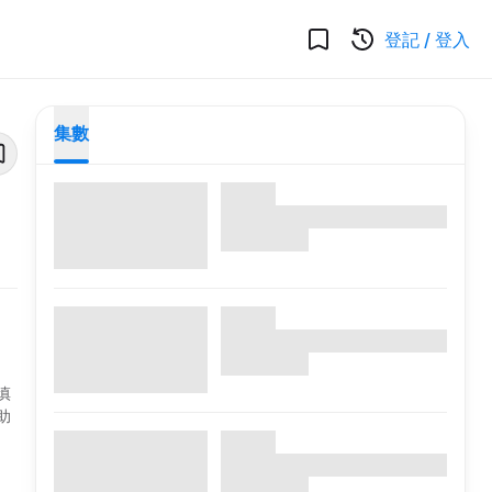
登記
/
登入
集數
慎
助