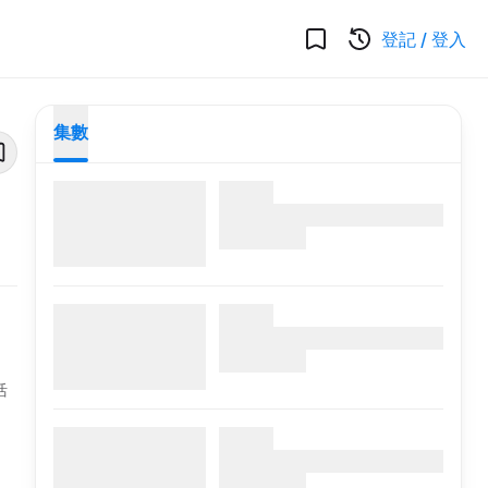
登記
/
登入
集數
活