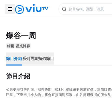
爆谷一周
綜藝
星光陣容
節目介紹
系列選集
類似節目
節目介紹
如果史提芬史匹堡、湯告魯斯、茱利亞羅拔絲要來港宣傳，這節目將會是
巨星，下至市井小人物，將會直接面對群眾，由谷德昭發掘前所未見