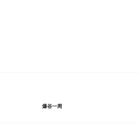
26集完
29集完
爆谷一周