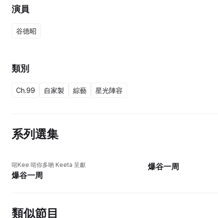
演員
谷德昭
類別
Ch.99
自家製
綜藝
星光陣容
系列選集
更新至10集
啱Kee 啱你多啲 Keeta 呈獻
爆谷一周
爆谷一周
類似節目