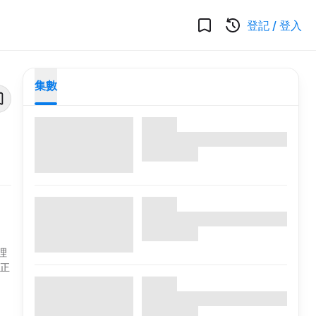
登記
/
登入
集數
理
，正