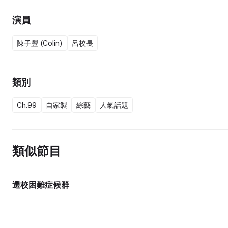
演員
陳子豐 (Colin)
呂校長
類別
Ch.99
自家製
綜藝
人氣話題
類似節目
選校困難症候群