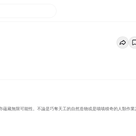
亦蘊藏無限可能性。不論是巧奪天工的自然造物或是嘖嘖積奇的人類作業