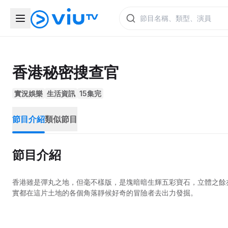
香港秘密搜查官
實況娛樂
生活資訊
15集完
節目介紹
類似節目
節目介紹
香港雖是彈丸之地，但毫不樣版，是塊暗暗生輝五彩寶石，立體之餘
實都在這片土地的各個角落靜候好奇的冒險者去出力發掘。