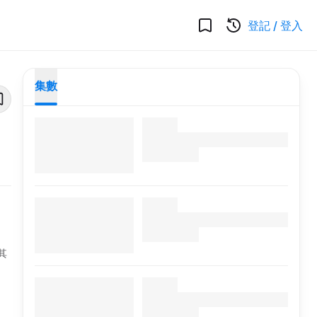
登記
/
登入
集數
其