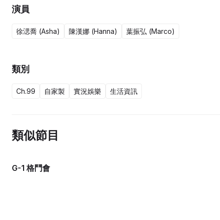
演員
徐㴓喬 (Asha)
陳漢娜 (Hanna)
葉振弘 (Marco)
類別
Ch.99
自家製
實況娛樂
生活資訊
類似節目
G-1 格鬥會