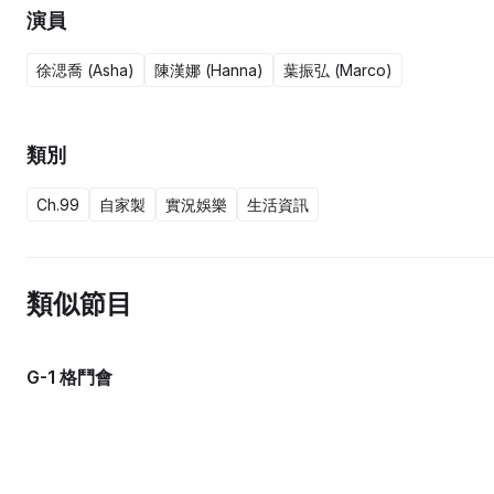
演員
徐㴓喬 (Asha)
陳漢娜 (Hanna)
葉振弘 (Marco)
類別
Ch.99
自家製
實況娛樂
生活資訊
類似節目
G-1 格鬥會