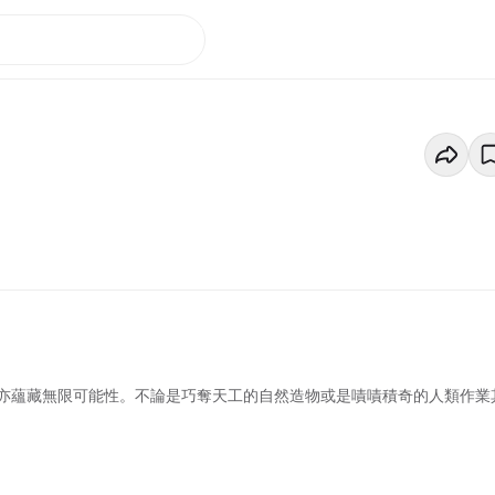
亦蘊藏無限可能性。不論是巧奪天工的自然造物或是嘖嘖積奇的人類作業