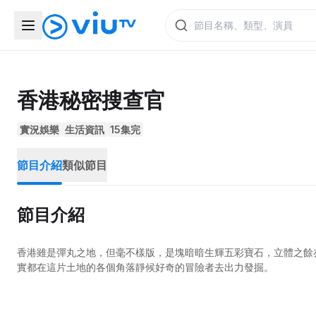
香港秘密搜查官
實況娛樂
生活資訊
15集完
節目介紹
類似節目
節目介紹
香港雖是彈丸之地，但毫不樣版，是塊暗暗生輝五彩寶石，立體之餘
實都在這片土地的各個角落靜候好奇的冒險者去出力發掘。