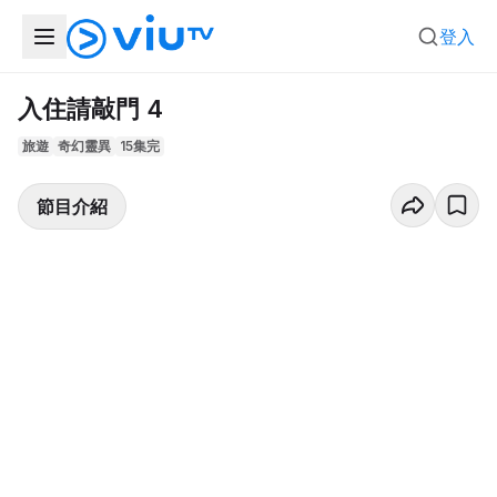
登入
入住請敲門 4
旅遊
奇幻靈異
15集完
節目介紹