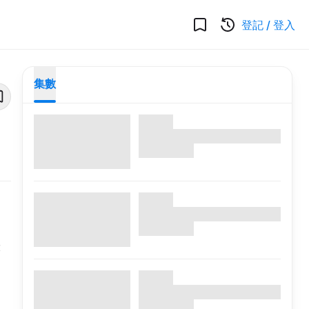
登記
/
登入
集數
大