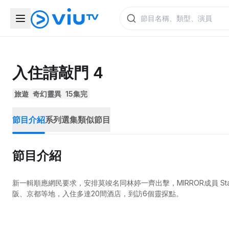
入住請敲門 4
旅遊
奇幻靈異
15集完
節目介紹
系列選集
類似節目
節目介紹
新一輯順應網民要求，安排莫竣名同林婷一齊出擊，MIRROR成員 Sta
阪、京都等地，入住多達20間酒店，到訪6個靈探點。