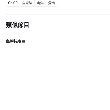
Ch.99
自家製
劇集
愛情
類似節目
島嶼協奏曲