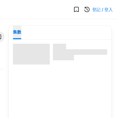
登記
/
登入
集數