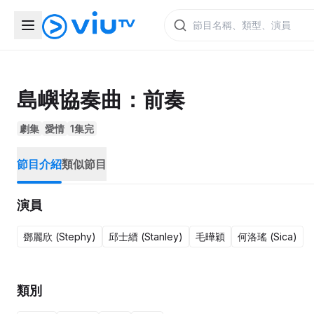
島嶼協奏曲：前奏
劇集
愛情
1集完
節目介紹
類似節目
演員
鄧麗欣 (Stephy)
邱士縉 (Stanley)
毛曄穎
何洛瑤 (Sica)
類別