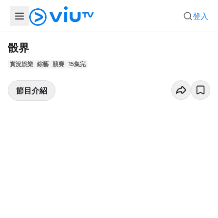
登入
骰界
實況娛樂
綜藝
競賽
15集完
節目介紹