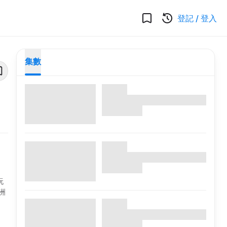
登記
/
登入
集數
玩
洲