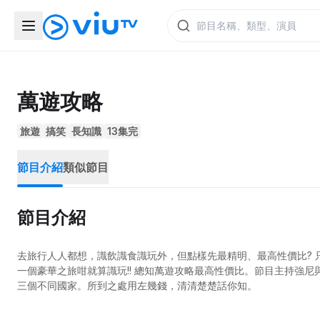
萬遊攻略
旅遊
搞笑
長知識
13集完
節目介紹
類似節目
節目介紹
去旅行人人都想，識飲識食識玩外，但點樣先最精明、最高性價比?
一個豪華之旅咁就算識玩!! 總知萬遊攻略最高性價比。節目主持強尼
三個不同國家。所到之處用左幾錢，清清楚楚話你知。