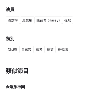
演員
潘杰寧
盧慧敏
陳俞希 (Hailey)
強尼
類別
Ch.99
自家製
旅遊
搞笑
長知識
類似節目
金剛旅神團