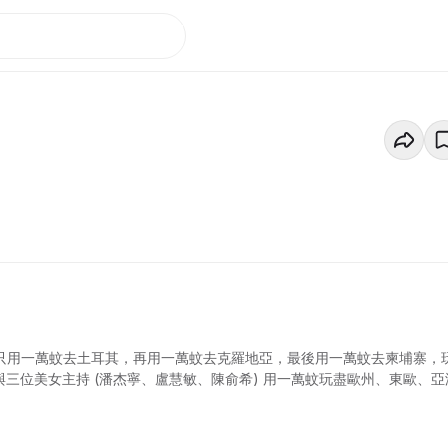
 只用一萬蚊去土耳其，再用一萬蚊去克羅地亞，最後用一萬蚊去柬埔寨，
與三位美女主持 (潘杰寧、盧慧敏、陳俞希) 用一萬蚊玩盡歐州、東歐、亞