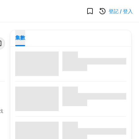
登記
/
登入
集數
找