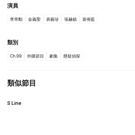
演員
李帝勳
金義聖
表藝珍
張赫鎮
裴侑藍
類別
Ch.99
外購節目
劇集
懸疑偵探
類似節目
S Line