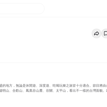
盛的地方，無論是休閒遊、深度遊、吃喝玩樂之旅皆十分適合。節目將由
陽明山、合歡山、鳳凰谷山麓、谷關、太平山，看出不一樣的台灣面貌。