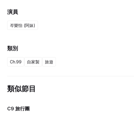
演員
岑樂怡 (阿妹)
類別
Ch.99
自家製
旅遊
類似節目
C9 旅行團