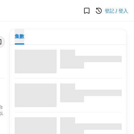
登記
/
登入
集數
台
以