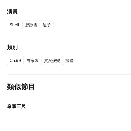
演員
Shell.
鄧詠雪
迪子
類別
Ch.99
自家製
實況娛樂
旅遊
類似節目
舉頭三尺