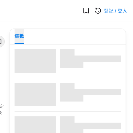
登記
/
登入
集數
穩定
疫