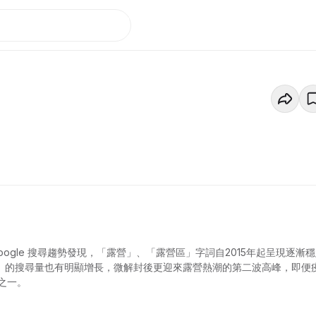
gle 搜尋趨勢發現，「露營」、「露營區」字詞自2015年起呈現逐漸
車」的搜尋量也有明顯增長，微解封後更迎來露營熱潮的第二波高峰，即便
之一。