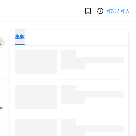
登記
/
登入
集數
準