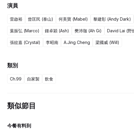
演員
雷啟裕
曾匡民 (泰山)
何美寶 (Mabel)
黎建彰 (Andy Dark)
葉振弘 (Marco)
鍾卓穎 (Ash)
樊沛珈 (Ah Gi)
David Lai 
張紋嘉 (Crystal)
李昭南
A.Jing Cheng
梁國威 (Will)
類別
Ch.99
自家製
飲食
類似節目
今餐有料到