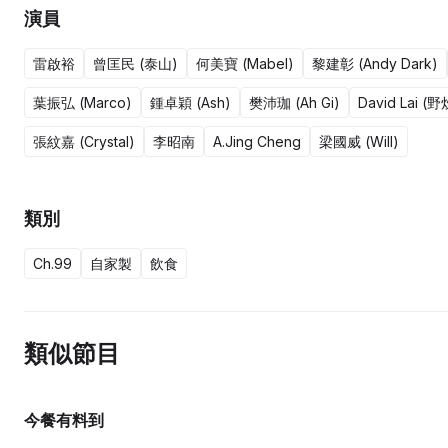
演員
雷啟裕
曾匡民 (泰山)
何美寶 (Mabel)
黎建彰 (Andy Dark)
葉振弘 (Marco)
鍾卓穎 (Ash)
樊沛珈 (Ah Gi)
David Lai 
張紋嘉 (Crystal)
李昭南
A.Jing Cheng
梁國威 (Will)
類別
Ch.99
自家製
飲食
類似節目
今餐有料到