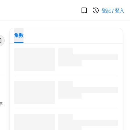
登記
/
登入
集數
準