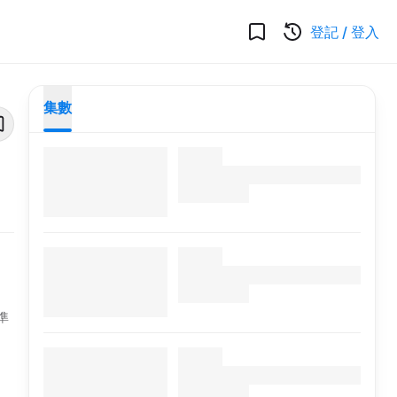
登記
/
登入
集數
準