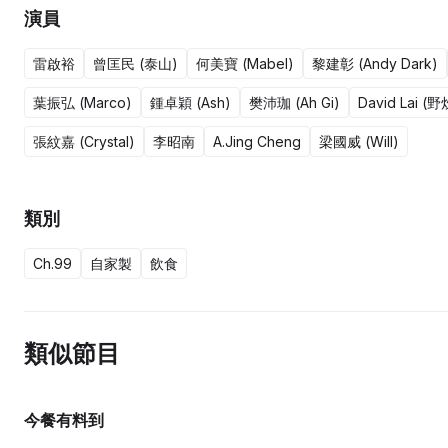
演員
雷啟裕
曾匡民 (泰山)
何美寶 (Mabel)
黎建彰 (Andy Dark)
葉振弘 (Marco)
鍾卓穎 (Ash)
樊沛珈 (Ah Gi)
David Lai 
張紋嘉 (Crystal)
李昭南
A.Jing Cheng
梁國威 (Will)
類別
Ch.99
自家製
飲食
類似節目
今餐有料到