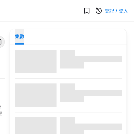
登記
/
登入
集數
從
輕