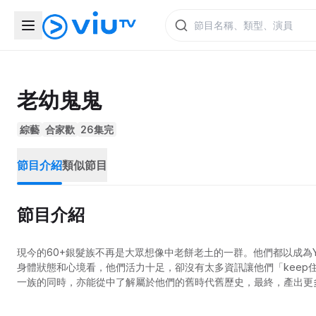
老幼鬼鬼
綜藝
合家歡
26集完
節目介紹
類似節目
節目介紹
現今的60+銀髮族不再是大眾想像中老餅老土的一群。他們都以成為Y
身體狀態和心境看，他們活力十足，卻沒有太多資訊讓他們「keep住Yo
一族的同時，亦能從中了解屬於他們的舊時代舊歷史，最終，產出更多的