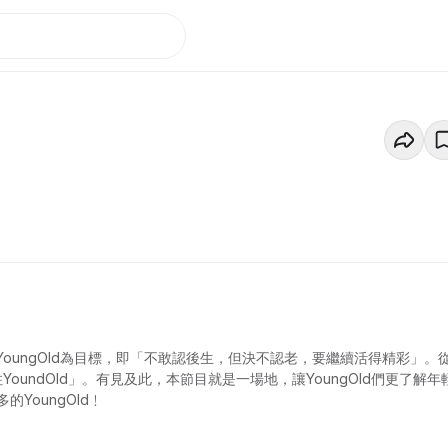
oungOld為目標，即「不敢認後生，但決不認老，要繼續活得精彩」。
undOld」。有見及此，本節目就是一場地，讓YoungOld們更了解年
YoungOld﹗