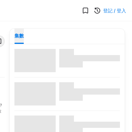
登記
/
登入
集數