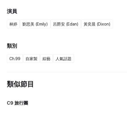
演員
林婷
劉思美 (Emily)
呂爵安 (Edan)
黃奕晨 (Dixon)
類別
Ch.99
自家製
綜藝
人氣話題
類似節目
C9 旅行團