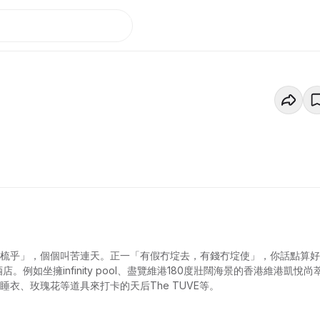
酒店；由百年古蹟改建而成的大澳文物酒店；吸引兩岸三地網紅帶齊 睡衣、玫瑰花等道具來打卡的天后The TUVE等。