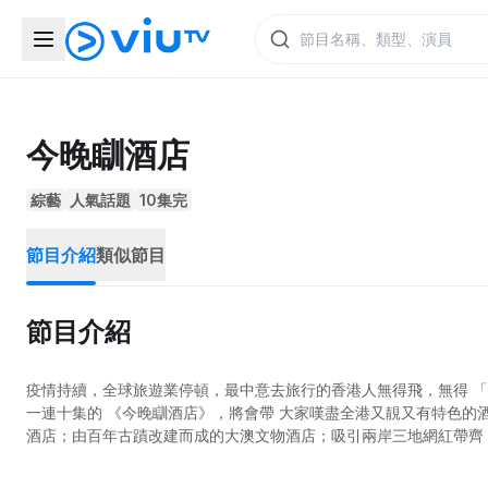
今晚瞓酒店
綜藝
人氣話題
10集完
節目介紹
類似節目
節目介紹
疫情持續，全球旅遊業停頓，最中意去旅行的香港人無得飛，無得 「梳乎」，個個叫苦連天。正一「有假冇埞去，有錢冇埞使」，你話點算好?
一連十集的 《今晚瞓酒店》，將會帶 大家嘆盡全港又靚又有特色的酒店。例如坐擁infinity pool、盡覽維港180度壯闊海景的香港維港凱悅尚萃