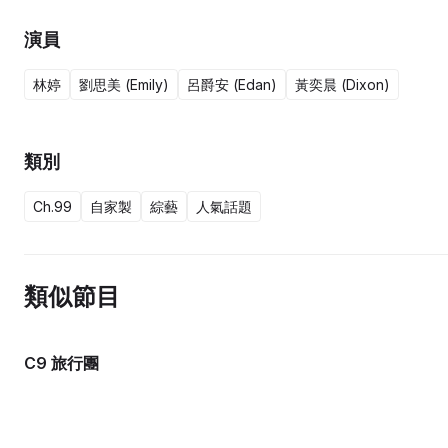
演員
林婷
劉思美 (Emily)
呂爵安 (Edan)
黃奕晨 (Dixon)
類別
Ch.99
自家製
綜藝
人氣話題
類似節目
C9 旅行團