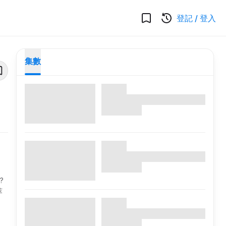
登記
/
登入
集數