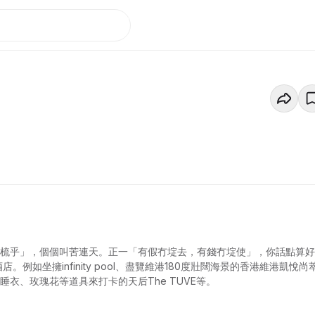
酒店；由百年古蹟改建而成的大澳文物酒店；吸引兩岸三地網紅帶齊 睡衣、玫瑰花等道具來打卡的天后The TUVE等。