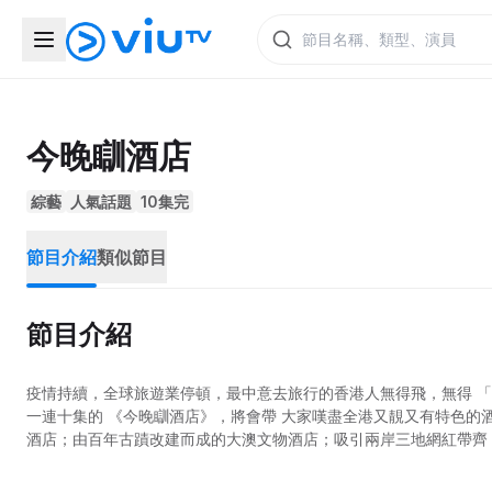
今晚瞓酒店
綜藝
人氣話題
10集完
節目介紹
類似節目
節目介紹
疫情持續，全球旅遊業停頓，最中意去旅行的香港人無得飛，無得 「梳乎」，個個叫苦連天。正一「有假冇埞去，有錢冇埞使」，你話點算好?
一連十集的 《今晚瞓酒店》，將會帶 大家嘆盡全港又靚又有特色的酒店。例如坐擁infinity pool、盡覽維港180度壯闊海景的香港維港凱悅尚萃