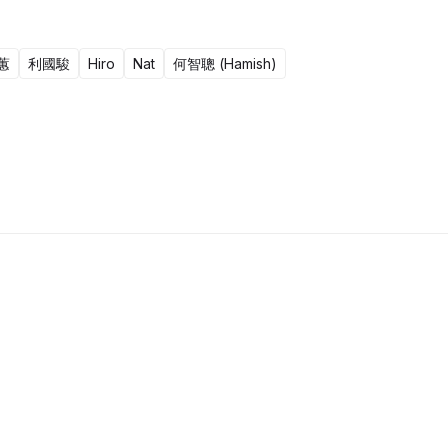
蕙
利國駿
Hiro
Nat
何智聰 (Hamish)
15