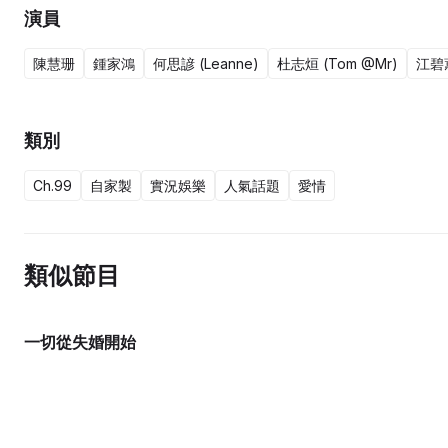
演員
陳慧珊
鍾家鴻
何思諺 (Leanne)
杜志烜 (Tom @Mr)
江碧
類別
Ch.99
自家製
實況娛樂
人氣話題
愛情
類似節目
一切從失婚開始