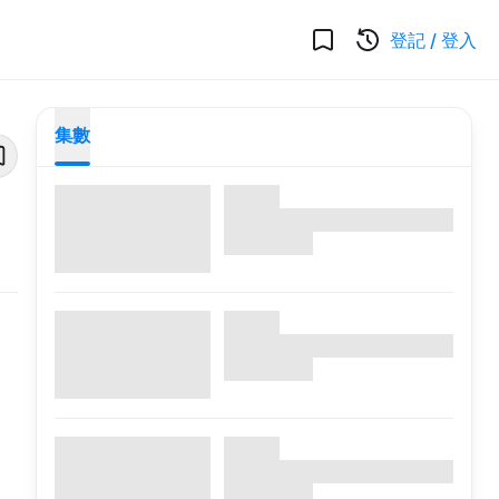
登記
/
登入
集數