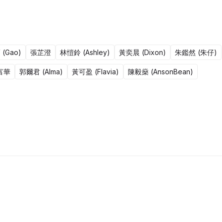
即使機會渺茫，你也會想獲得勝利，他們誓要把宿敵打敗，並向職業聯賽
(Gao)
張芷澄
林愷鈴 (Ashley)
黃奕晨 (Dixon)
朱鑑然 (朱仔)
富華
郭爾君 (Alma)
黃可盈 (Flavia)
陳毅燊 (AnsonBean)
18