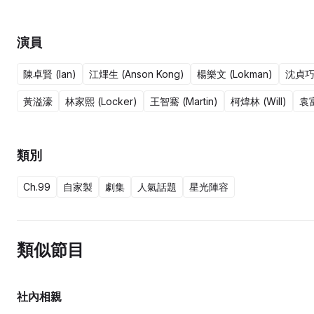
傻勁，而是當你真正喜歡一件東西時，你自然會有全力以赴的決心，
發!
演員
陳卓賢 (Ian)
江熚生 (Anson Kong)
楊樂文 (Lokman)
沈貞巧 
黃溢濠
林家熙 (Locker)
王智騫 (Martin)
柯煒林 (Will)
袁
類別
Ch.99
自家製
劇集
人氣話題
星光陣容
類似節目
社內相親