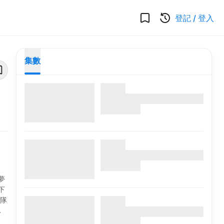
登記
/
登入
集數
夢
下
花隊
股