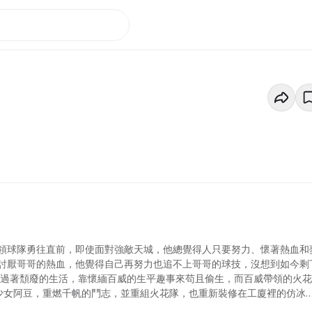
領球隊勇往直前，即使面對強敵天城，他總覺得人只要努力、懷著熱血和
討厭哥哥的熱血，他覺得自己再努力也追不上哥哥的球技，沒想到如今剩
u過著頹廢的生活，靠懷緬百威的生平趣事來苟且偷生，而百威帶領的火
光少女阿豆，重燃千帆的鬥志，並重組火花隊，也重新裝修在工廈裡的仿冰
城和暴風隊，他們再次感到自己的無力，但同時明白百威的熱血並不是一