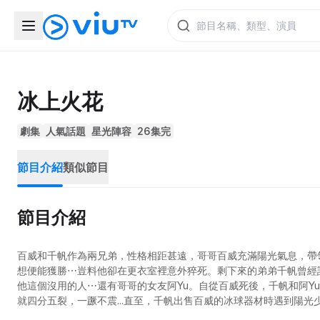
冰上火花
劇集
人氣話題
星光陣容
26集完
節目介紹
類似節目
節目介紹
百威和千帆作為兩兄弟，性格相距甚遠，哥哥百威充滿陽光氣息，帶
想便能獲勝⋯豈料他卻在更衣室裡意外猝死。剩下來的弟弟千帆曾經
他這個沒用的人⋯還有哥哥的女友阿Yu。自從百威死後，千帆和阿Y
就四分五裂，一蹶不震...直至，千帆出售百威的冰球器材時遇到陽
場，重投業務。未幾，千帆和火花隊在冰場上遇到哥哥昔日的勁敵天