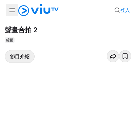
登入
聲畫合拍 2
綜藝
節目介紹