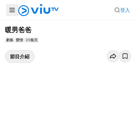
登入
暖男爸爸
劇集
愛情
20集完
節目介紹