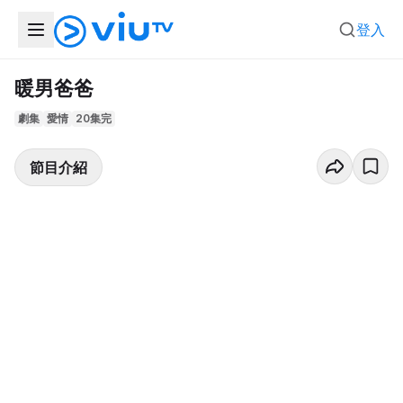
登入
暖男爸爸
劇集
愛情
20集完
節目介紹