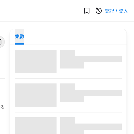
登記
/
登入
集數
相依