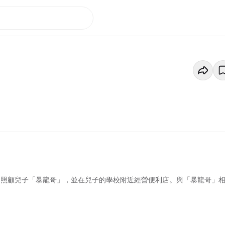
獨力照顧兒子「暴龍哥」，並在兒子的學校附近經營便利店。與「暴龍哥」