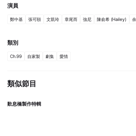
演員
鄭中基
張可頤
文凱玲
章尾而
強尼
陳俞希 (Hailey)
類別
Ch.99
自家製
劇集
愛情
類似節目
歎息橋製作特輯