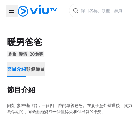
暖男爸爸
劇集
愛情
20集完
節目介紹
類似節目
節目介紹
阿榮 (鄭中基 飾)，一個四十歲的單親爸爸。在妻子意外離世後，
為命期間，阿榮漸漸變成一個懂得愛和付出愛的暖男。