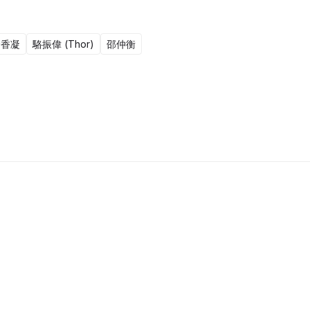
余香凝
駱振偉 (Thor)
邵仲衡
1集