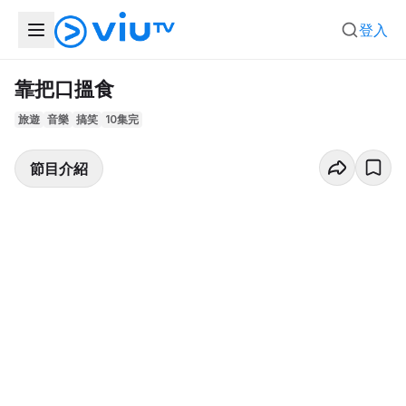
登入
靠把口搵食
旅遊
音樂
搞笑
10集完
節目介紹