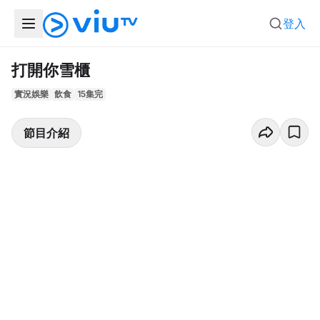
登入
打開你雪櫃
實況娛樂
飲食
15集完
節目介紹