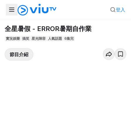
登入
全星暑假 - ERROR暑期自作業
實況娛樂
搞笑
星光陣容
人氣話題
6集完
節目介紹