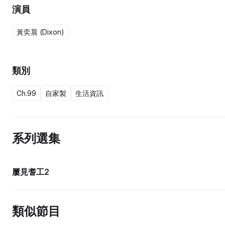
演員
黃奕晨 (Dixon)
類別
Ch.99
自家製
生活資訊
系列選集
20集完
屢見耆工2
類似節目