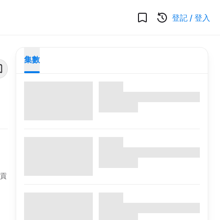
登記
/
登入
集數
的貢