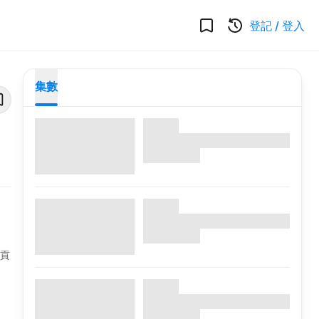
登記
/
登入
集數
的貢