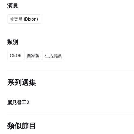
演員
黃奕晨 (Dixon)
類別
Ch.99
自家製
生活資訊
系列選集
20集完
屢見耆工2
類似節目