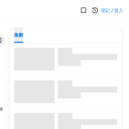
登記
/
登入
集數
。
響