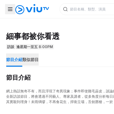
細事都被你看透
訪談
逢星期一至五 8:00PM
節目介紹
類似節目
節目介紹
網上熱話無奇不有，而且浮現了奇異現象；事件即使雞毛蒜皮，談論
全新訪談節目，將會透過不同藝人、專家及講者，從多角度分析每日最
其實殺到埋身！未雨绸缪，不再食花生，捍衛立場，舌劍唇槍，一於