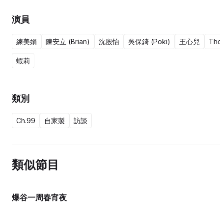
演員
練美娟
陳安立 (Brian)
沈殷怡
吳保錡 (Poki)
王心兒
Th
蝦莉
類別
Ch.99
自家製
訪談
類似節目
爆谷一周春宵夜