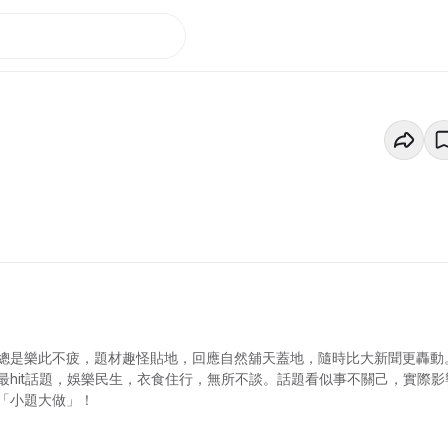
總是樂此不疲，題材趣怪貼地，回應自然舖天蓋地，隨時比大新聞更轟動
hit話題，娛樂民生，衣食住行，無所不談。話題看似事不關己，實際影
「小題大做」！