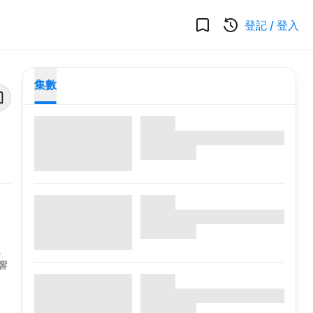
登記
/
登入
集數
。
響