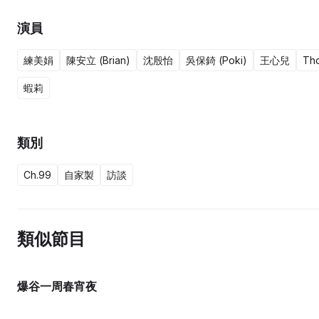
演員
練美娟
陳安立 (Brian)
沈殷怡
吳保錡 (Poki)
王心兒
Th
蝦莉
類別
Ch.99
自家製
訪談
類似節目
爆谷一周春宵夜