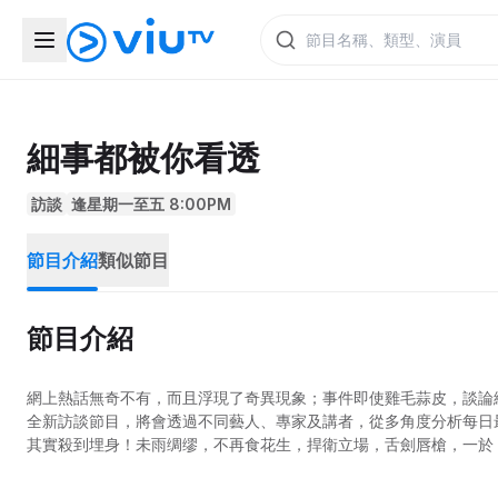
細事都被你看透
訪談
逢星期一至五 8:00PM
節目介紹
類似節目
節目介紹
網上熱話無奇不有，而且浮現了奇異現象；事件即使雞毛蒜皮，談論
全新訪談節目，將會透過不同藝人、專家及講者，從多角度分析每日最
其實殺到埋身！未雨绸缪，不再食花生，捍衛立場，舌劍唇槍，一於