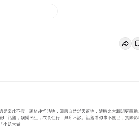
總是樂此不疲，題材趣怪貼地，回應自然舖天蓋地，隨時比大新聞更轟動
hit話題，娛樂民生，衣食住行，無所不談。話題看似事不關己，實際影
「小題大做」！